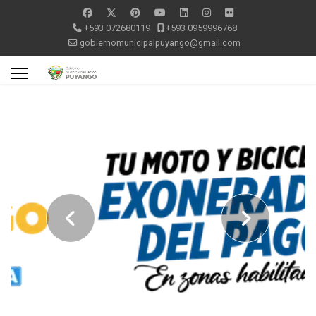
+593 072680119
+593 0959996768
gobiernomunicipalpuyango@gmail.com