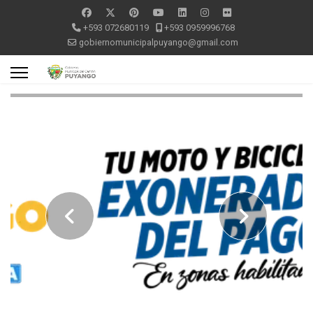
+593 072680119
+593 0959996768
gobiernomunicipalpuyango@gmail.com