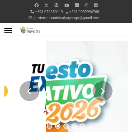
+593 072680119
+593 0959996768
gobiernomunicipalpuyango@gmail.com