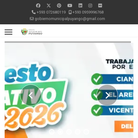
+593 072680119
+593 0959996768
gobiernomunicipalpuyango@gmail.com