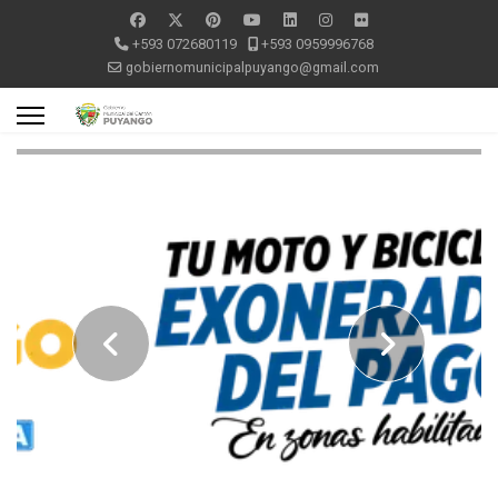
+593 072680119
+593 0959996768
gobiernomunicipalpuyango@gmail.com