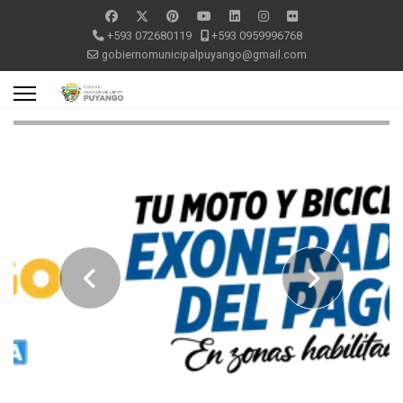
+593 072680119
+593 0959996768
gobiernomunicipalpuyango@gmail.com