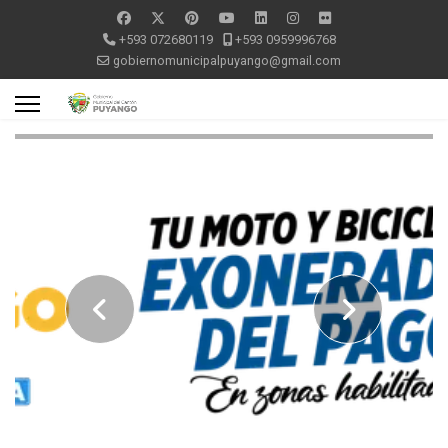
+593 072680119
+593 0959996768
gobiernomunicipalpuyango@gmail.com