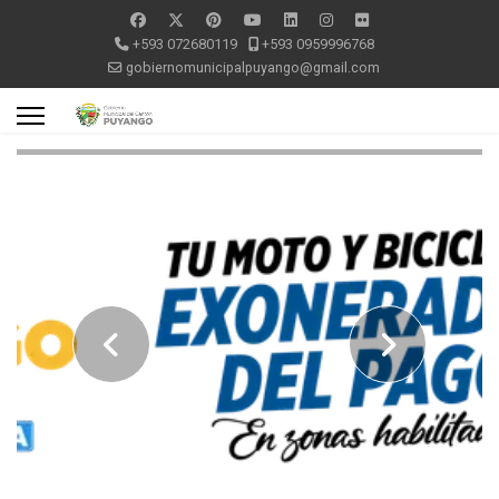
+593 072680119
+593 0959996768
gobiernomunicipalpuyango@gmail.com