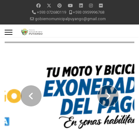
+593 072680119
+593 0959996768
gobiernomunicipalpuyango@gmail.com