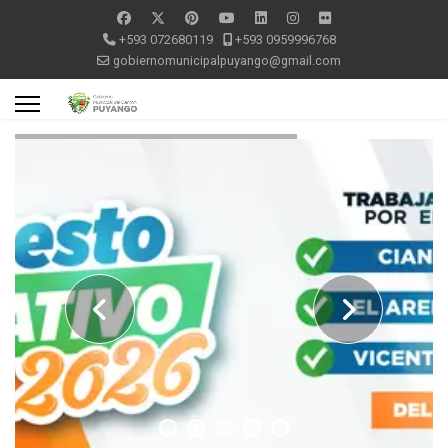
+593 072680119
+593 0959996768
gobiernomunicipalpuyango@gmail.com