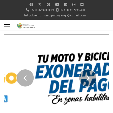
+593 072680119
+593 0959996768
gobiernomunicipalpuyango@gmail.com