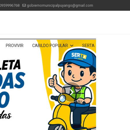
0959996768
gobiernomunicipalpuyango@gmail.com
PROVIVIR
CABILDO POPULAR
SERTA