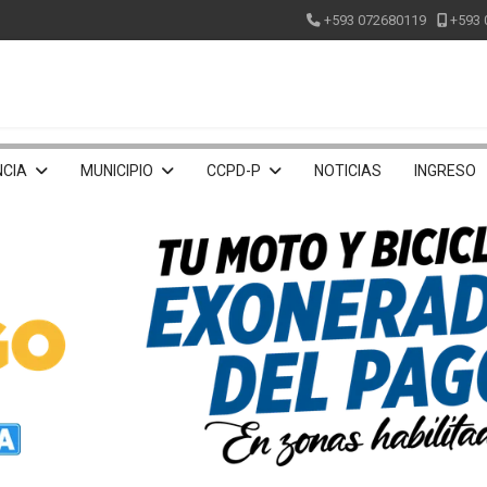
+593 072680119
+593 
CIA
MUNICIPIO
CCPD-P
NOTICIAS
INGRESO