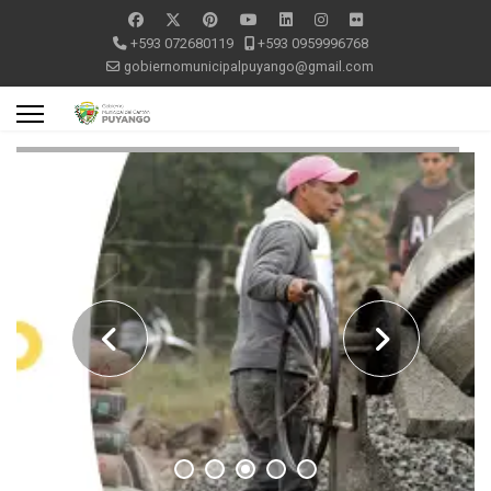
+593 072680119
+593 0959996768
gobiernomunicipalpuyango@gmail.com