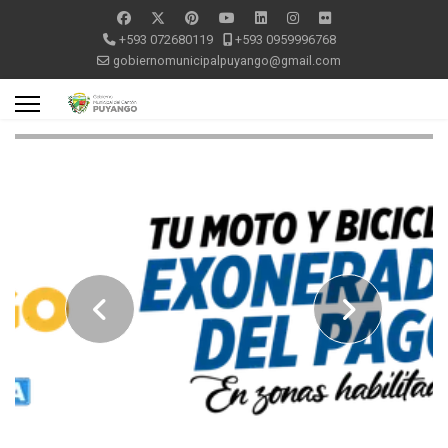
+593 072680119
+593 0959996768
gobiernomunicipalpuyango@gmail.com