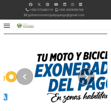
+593 072680119
+593 0959996768
gobiernomunicipalpuyango@gmail.com