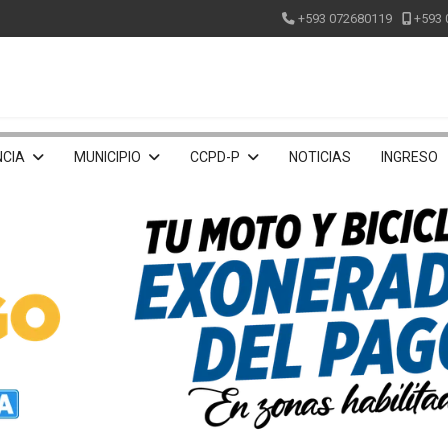
+593 072680119
+593 
CIA
MUNICIPIO
CCPD-P
NOTICIAS
INGRESO