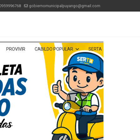
0959996768
gobiernomunicipalpuyango@gmail.com
PROVIVIR
CABILDO POPULAR
SERTA