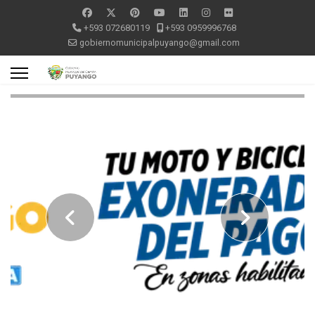
+593 072680119
+593 0959996768
gobiernomunicipalpuyango@gmail.com