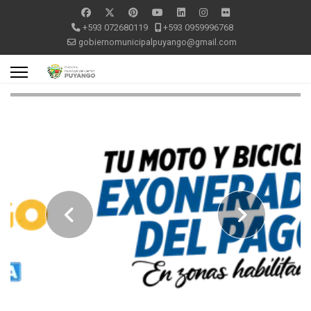
+593 072680119
+593 0959996768
gobiernomunicipalpuyango@gmail.com