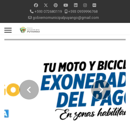
+593 072680119
+593 0959996768
gobiernomunicipalpuyango@gmail.com