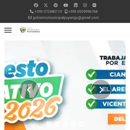
+593 072680119
+593 0959996768
gobiernomunicipalpuyango@gmail.com