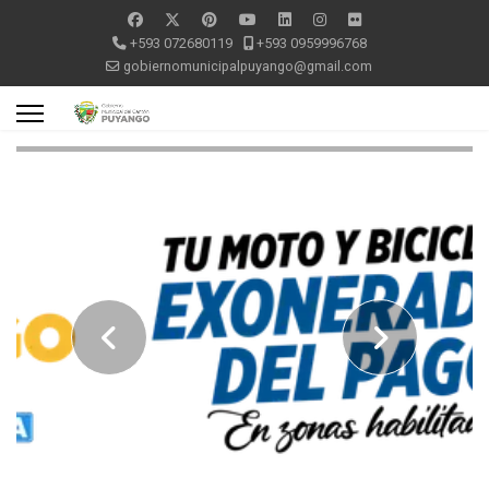
+593 072680119
+593 0959996768
gobiernomunicipalpuyango@gmail.com