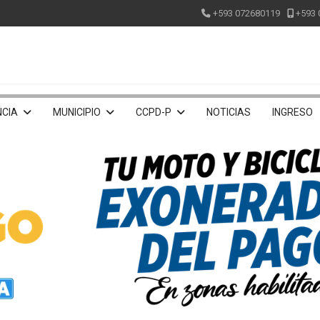
+593 072680119
+593 
CIA
MUNICIPIO
CCPD-P
NOTICIAS
INGRESO