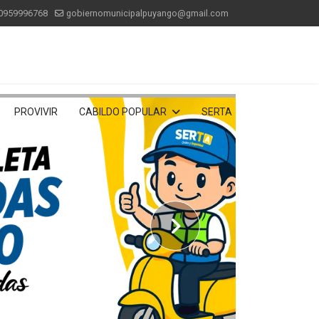
0959996768
gobiernomunicipalpuyango@gmail.com
PROVIVIR
CABILDO POPULAR
SERTA