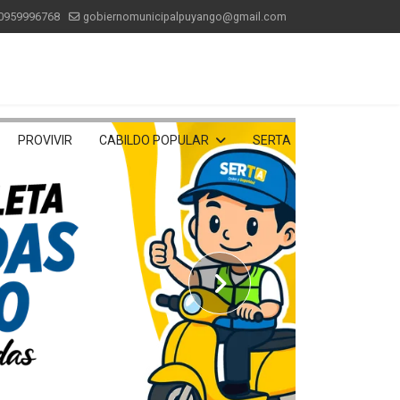
0959996768
gobiernomunicipalpuyango@gmail.com
PROVIVIR
CABILDO POPULAR
SERTA