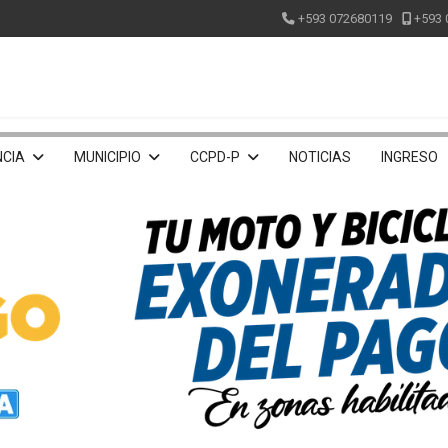
+593 072680119
+593 
CIA
MUNICIPIO
CCPD-P
NOTICIAS
INGRESO