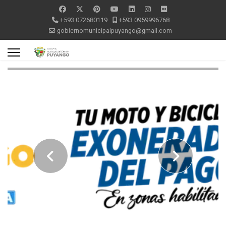
+593 072680119
+593 0959996768
gobiernomunicipalpuyango@gmail.com