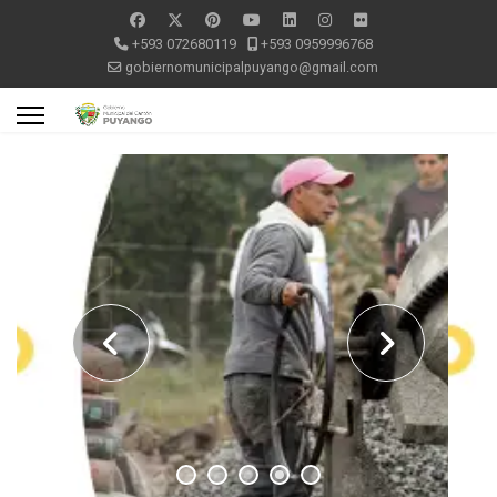
+593 072680119
+593 0959996768
gobiernomunicipalpuyango@gmail.com