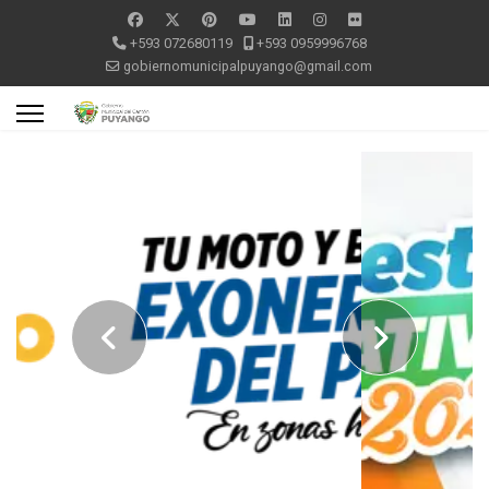
+593 072680119
+593 0959996768
gobiernomunicipalpuyango@gmail.com