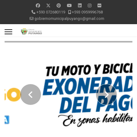
+593 072680119
+593 0959996768
gobiernomunicipalpuyango@gmail.com