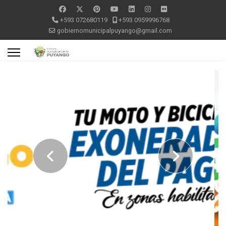
+593 072680119
+593 0959996768
gobiernomunicipalpuyango@gmail.com