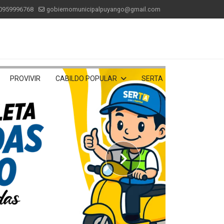
0959996768
gobiernomunicipalpuyango@gmail.com
PROVIVIR
CABILDO POPULAR
SERTA