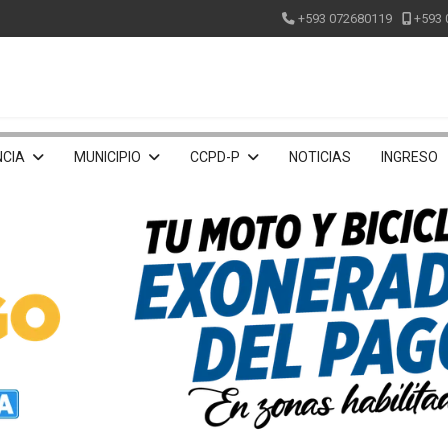
+593 072680119
+593 
CIA
MUNICIPIO
CCPD-P
NOTICIAS
INGRESO