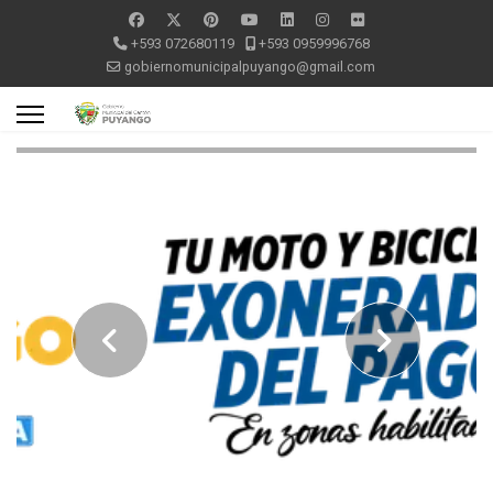
+593 072680119
+593 0959996768
gobiernomunicipalpuyango@gmail.com