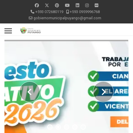
+593 072680119
+593 0959996768
gobiernomunicipalpuyango@gmail.com