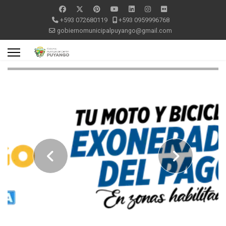
+593 072680119
+593 0959996768
gobiernomunicipalpuyango@gmail.com