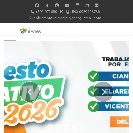
+593 072680119
+593 0959996768
gobiernomunicipalpuyango@gmail.com