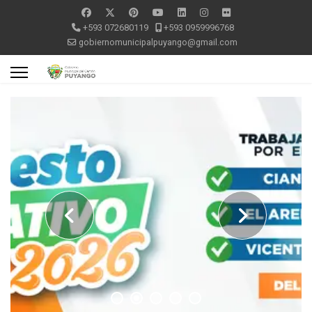
+593 072680119
+593 0959996768
gobiernomunicipalpuyango@gmail.com