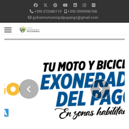
+593 072680119
+593 0959996768
gobiernomunicipalpuyango@gmail.com