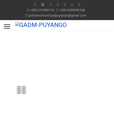
+593 072680119
+593 0959996768
gobiernomunicipalpuyango@gmail.com