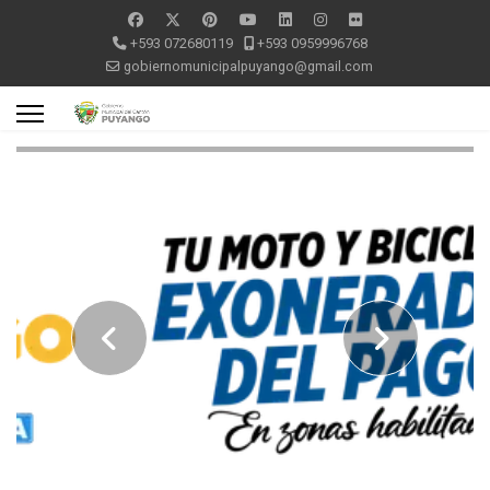
+593 072680119
+593 0959996768
gobiernomunicipalpuyango@gmail.com