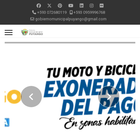
+593 072680119
+593 0959996768
gobiernomunicipalpuyango@gmail.com