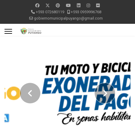
+593 072680119
+593 0959996768
gobiernomunicipalpuyango@gmail.com