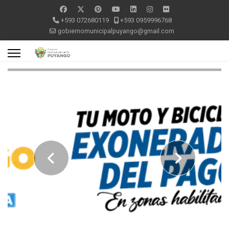
+593 072680119
+593 0959996768
gobiernomunicipalpuyango@gmail.com