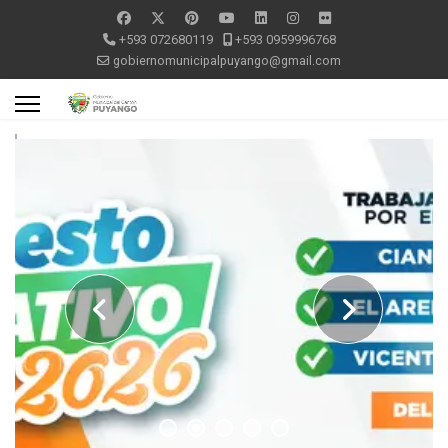
+593 072680119
+593 0959996768
gobiernomunicipalpuyango@gmail.com