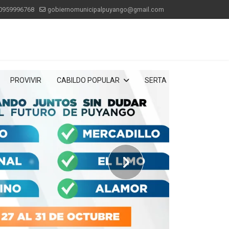
0959996768
gobiernomunicipalpuyango@gmail.com
PROVIVIR
CABILDO POPULAR
SERTA