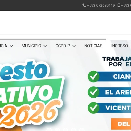
+593 072680119
+593 
CIA
MUNICIPIO
CCPD-P
NOTICIAS
INGRESO