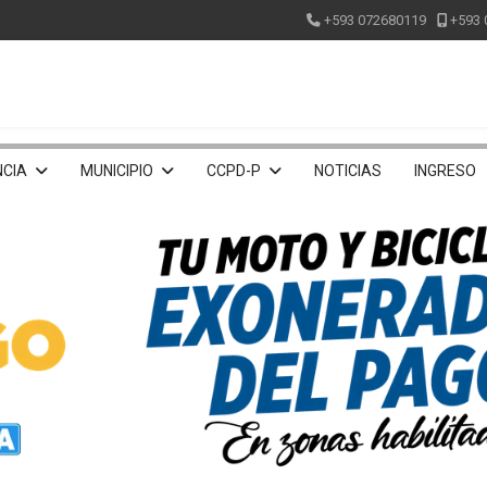
+593 072680119
+593 
CIA
MUNICIPIO
CCPD-P
NOTICIAS
INGRESO