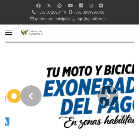
+593 072680119
+593 0959996768
gobiernomunicipalpuyango@gmail.com