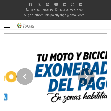
+593 072680119
+593 0959996768
gobiernomunicipalpuyango@gmail.com