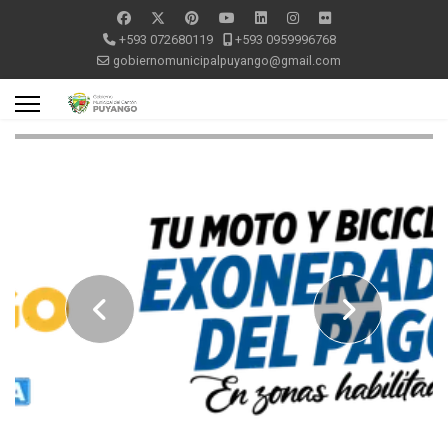
+593 072680119
+593 0959996768
gobiernomunicipalpuyango@gmail.com