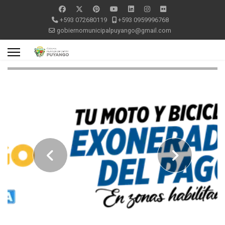
+593 072680119
+593 0959996768
gobiernomunicipalpuyango@gmail.com