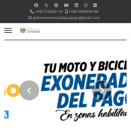
+593 072680119
+593 0959996768
gobiernomunicipalpuyango@gmail.com