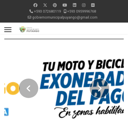
+593 072680119
+593 0959996768
gobiernomunicipalpuyango@gmail.com