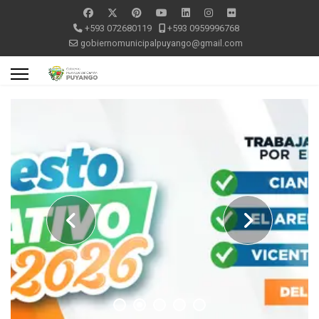
+593 072680119
+593 0959996768
gobiernomunicipalpuyango@gmail.com